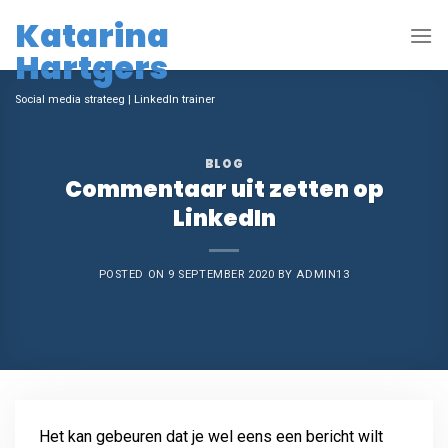
Skip
Katarina
to
Hartgers
content
Social media strateeg | LinkedIn trainer
BLOG
Commentaar uit zetten op
LinkedIn
POSTED ON
9 SEPTEMBER 2020
BY
ADMIN13
Het kan gebeuren dat je wel eens een bericht wilt